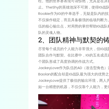
柱。他的世界赛表现可谓惊艳，尤其是在决赛
止。TheShy的英雄池深不可测，使得IG
Rookie作为IG的中单选手，无疑是队内的
不仅操作稳定，而且具备极强的临场判断力
伍的核心输出点，对局势的掌控帮助IG战队稳
队的灵魂人物。
2、团队精神与默契的
尽管每个成员的个人能力非常强大，但IG战
团队合作与默契。在比赛中，IG的五名成
个团队形成了高度协调的作战方式。
JackeyLove作为队伍的AD（攻击型
Baolan的配合却是IG战队最为强大的优势
JackeyLove提供了极佳的输出环境，
如一台精密的机器，不仅仅靠个人能力，更