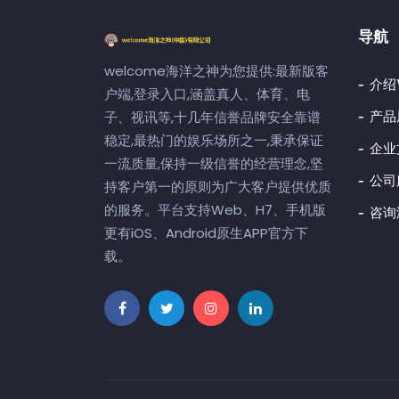
导航
welcome海洋之神为您提供:最新版客
介绍
户端,登录入口,涵盖真人、体育、电
产品
子、视讯等,十几年信誉品牌安全靠谱
稳定,最热门的娱乐场所之一,秉承保证
企业
一流质量,保持一级信誉的经营理念,坚
公司
持客户第一的原则为广大客户提供优质
的服务。平台支持Web、H7、手机版
咨询
更有iOS、Android原生APP官方下
载。