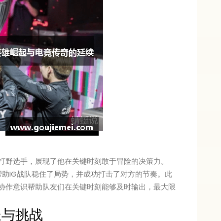
的打野选手，展现了他在关键时刻敢于冒险的决策力。
力帮助IG战队稳住了局势，并成功打击了对方的节奏。此
队协作意识帮助队友们在关键时刻能够及时输出，最大限
长与挑战