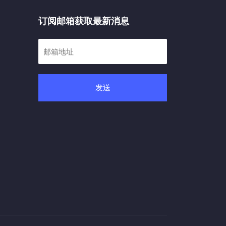
订阅邮箱获取最新消息
发送