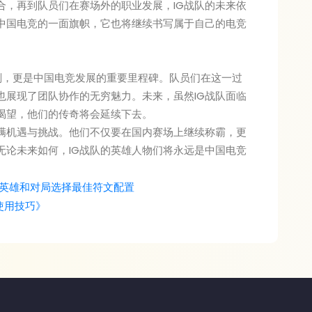
合，再到队员们在赛场外的职业发展，IG战队的未来依
是中国电竞的一面旗帜，它也将继续书写属于自己的电竞
刻，更是中国电竞发展的重要里程碑。队员们在这一过
也展现了团队协作的无穷魅力。未来，虽然IG战队面临
渴望，他们的传奇将会延续下去。
充满机遇与挑战。他们不仅要在国内赛场上继续称霸，更
无论未来如何，IG战队的英雄人物们将永远是中国电竞
同英雄和对局选择最佳符文配置
使用技巧》