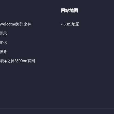
网站地图
welcome海洋之神
Xml地图
展示
文化
服务
海洋之神8590cn官网