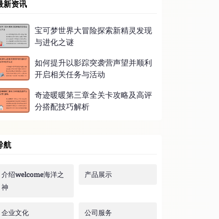
最新资讯
宝可梦世界大冒险探索新精灵发现
与进化之谜
如何提升以影踪突袭营声望并顺利
开启相关任务与活动
奇迹暖暖第三章全关卡攻略及高评
分搭配技巧解析
导航
介绍welcome海洋之
产品展示
神
企业文化
公司服务