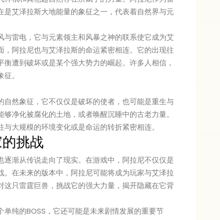
在是艾泽拉斯大地能量的象征之一，代表着自然界与元
风与雷电，它与元素领主和风暴之神的联系使它成为艾
面，阿拉尼也与艾泽拉斯的命运紧密相连。它的出现往
平衡遭到破坏或是某个强大势力的崛起。许多人相信，
象征。
的自然象征，它不仅仅是破坏的使者，也可能是重生与
能够净化被腐化的土地，或者唤醒沉睡中的古老力量。
往与大规模的环境变化或是命运的转折紧密相连。
家的挑战
也逐渐从传说走向了现实。在游戏中，阿拉尼不仅仅是
战。在未来的版本中，阿拉尼可能将成为玩家与艾泽拉
对这只雷霆巨兽，挑战它的强大力量，揭开隐藏在它背
单纯的BOSS，它还可能是未来剧情发展的重要节