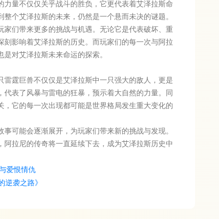
的力量不仅仅关乎战斗的胜负，它更代表着艾泽拉斯命
到整个艾泽拉斯的未来，仍然是一个悬而未决的谜题。
玩家们带来更多的挑战与机遇。无论它是代表破坏、重
深刻影响着艾泽拉斯的历史。而玩家们的每一次与阿拉
也是对艾泽拉斯未来命运的探索。
只雷霆巨兽不仅仅是艾泽拉斯中一只强大的敌人，更是
，代表了风暴与雷电的狂暴，预示着大自然的力量。同
关，它的每一次出现都可能是世界格局发生重大变化的
故事可能会逐渐展开，为玩家们带来新的挑战与发现。
，阿拉尼的传奇将一直延续下去，成为艾泽拉斯历史中
与爱恨情仇
神的逆袭之路》