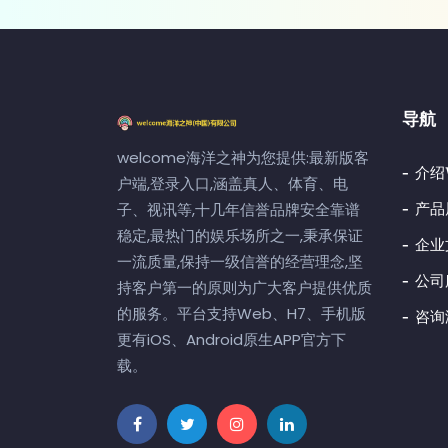
导航
welcome海洋之神为您提供:最新版客
介绍
户端,登录入口,涵盖真人、体育、电
产品
子、视讯等,十几年信誉品牌安全靠谱
稳定,最热门的娱乐场所之一,秉承保证
企业
一流质量,保持一级信誉的经营理念,坚
公司
持客户第一的原则为广大客户提供优质
的服务。平台支持Web、H7、手机版
咨询
更有iOS、Android原生APP官方下
载。