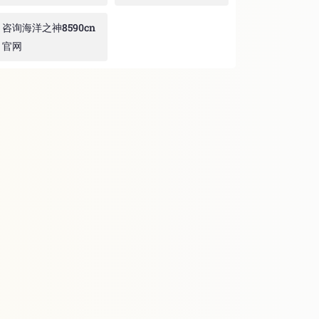
咨询海洋之神8590cn
官网