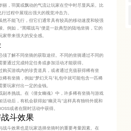
华丽，羽翼或飘动的气流让玩家在空中时尽显风采。比
飞行过程中展现出强大的视觉冲击力。
虽然不能飞行，但它们通常具有较高的移动速度和较强
梭。例如，“黑曜战马”便是一款典型的陆地坐骑，它的
玩家带来强大的安全感。
径
必须了解不同坐骑的获取途径。不同的坐骑通过不同的
需要通过完成特定任务或参加活动才能获得。
过购买游戏内的珍贵道具，或者通过充值获得稀有坐
款稀有坐骑，例如“梦幻天马”礼包中就可能包含一匹稀
需要玩家付出一定的金钱。
或副本挑战。在《倩女幽魂》中，许多稀有坐骑与游戏
加活动后，有机会获得如“幽灵马”这样具有独特外观和
OSS或者在限时活动中获得。
与战斗效果
与战斗效果也是玩家选择坐骑时的重要考量因素。在