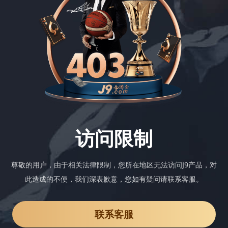
访问限制
尊敬的用户，由于相关法律限制，您所在地区无法访问J9产品，对
此造成的不便，我们深表歉意，您如有疑问请联系客服。
联系客服